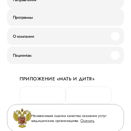
Программы
О компании
Миссия и ценности
Пациентам
Наши преимущества
Акции
История
ПРИЛОЖЕНИЕ «МАТЬ И ДИТЯ»
Личный кабинет
Новости
Персональные данные
Руководство
Горячая линия качества
Сотрудничество
Вопрос-ответ
Инвесторам
Независимая оценка качества оказания услуг
Приложение пациента
медицинским организациям.
Оценить
Журнал «Мать и дитя»
Статьи