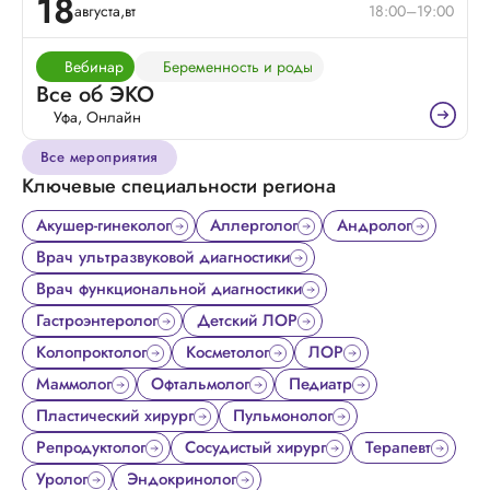
18
августа,
вт
18:00–19:00
Вебинар
Беременность и роды
Все об ЭКО
Уфа, Онлайн
Все мероприятия
Ключевые специальности региона
Акушер-гинеколог
Аллерголог
Андролог
Врач ультразвуковой диагностики
Врач функциональной диагностики
Гастроэнтеролог
Детский ЛОР
Колопроктолог
Косметолог
ЛОР
Маммолог
Офтальмолог
Педиатр
Пластический хирург
Пульмонолог
Репродуктолог
Сосудистый хирург
Терапевт
Уролог
Эндокринолог