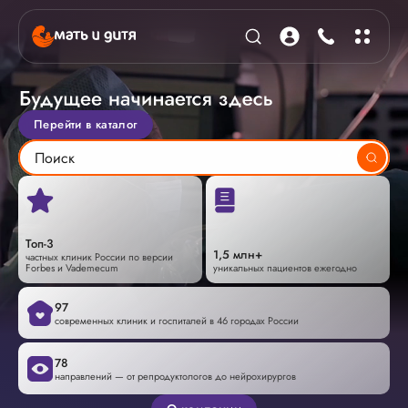
Перейти в каталог
Топ-3
1,5 млн+
частных клиник России по версии
Forbes и Vademecum
уникальных пациентов ежегодно
97
современных клиник и госпиталей в 46 городах России
78
направлений — от репродуктологов до нейрохирургов