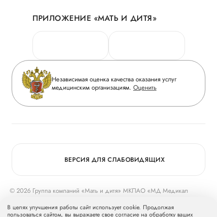
Акции
История
ПРИЛОЖЕНИЕ «МАТЬ И ДИТЯ»
Личный кабинет
Новости
Персональные данные
Руководство
Горячая линия качества
Сотрудничество
Вопрос-ответ
Инвесторам
Независимая оценка качества оказания услуг
Приложение пациента
медицинским организациям.
Оценить
Журнал «Мать и дитя»
Статьи
Вакансии
Заболевания
Медицинский туризм
Конкурс в ординатуру
Для прессы
ВЕРСИЯ ДЛЯ СЛАБОВИДЯЩИХ
© 2026 Группа компаний «Мать и дитя» МКПАО «МД Медикал
Груп»
mcclinics.ru
. Все права защищены. ООО «ХАВЕН» входит в
В целях улучшения работы сайт использует cookie. Продолжая
Группу компаний «Мать и дитя».
пользоваться сайтом, вы выражаете свое согласие на обработку ваших