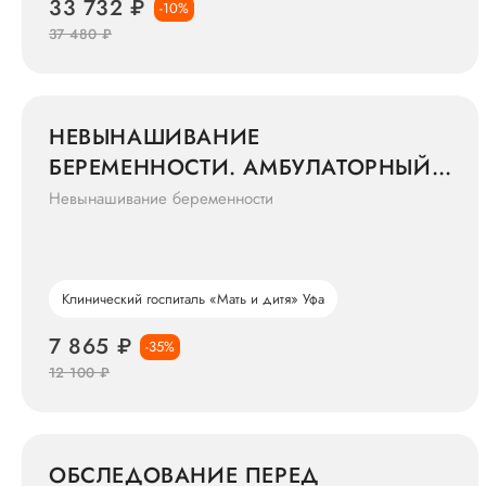
33 732 ₽
-10%
37 480 ₽
НЕВЫНАШИВАНИЕ
БЕРЕМЕННОСТИ. АМБУЛАТОРНЫЙ
СКРИНИНГ (MINIMUM)
Невынашивание беременности
Клинический госпиталь «Мать и дитя» Уфа
7 865 ₽
-35%
12 100 ₽
ОБСЛЕДОВАНИЕ ПЕРЕД