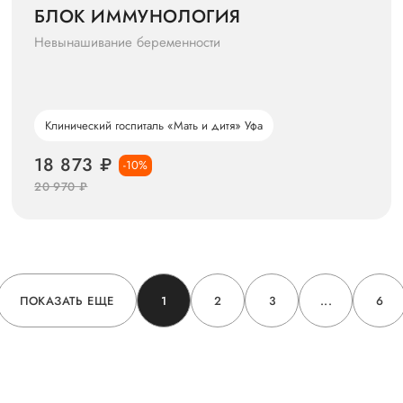
БЛОК ИММУНОЛОГИЯ
Невынашивание беременности
Клинический госпиталь «Мать и дитя» Уфа
18 873 ₽
-10%
20 970 ₽
ПОКАЗАТЬ ЕЩЕ
1
2
3
...
6