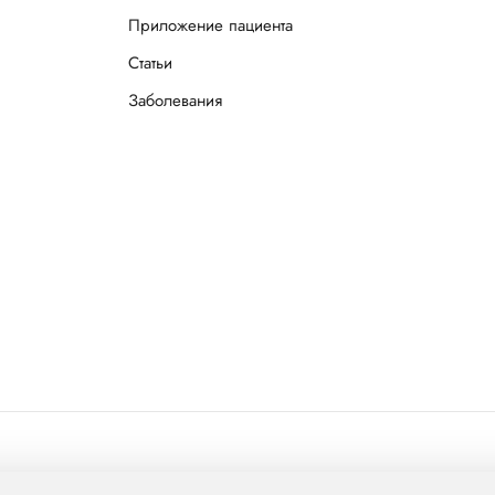
Приложение пациента
Статьи
Заболевания
л Груп»
mcclinics.ru
. Все права защищены. ООО «ХАВЕН» входит в