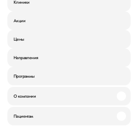
Клиники
Акции
Цены
Направления
Программы
О компании
Миссия и ценности
Пациентам
Наши преимущества
Акции
История