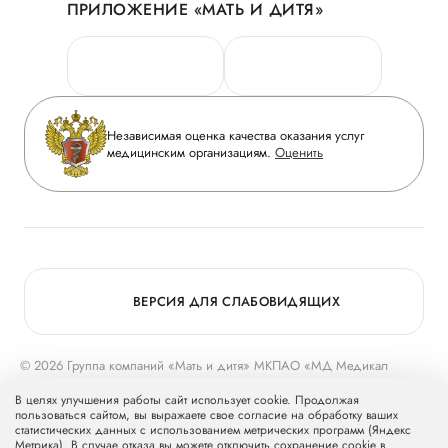
ПРИЛОЖЕНИЕ «МАТЬ И ДИТЯ»
Личный кабинет
Новости
Персональные данные
Руководство
Горячая линия качества
Сотрудничество
Вопрос-ответ
Инвесторам
Независимая оценка качества оказания услуг
Приложение пациента
медицинским организациям.
Оценить
Журнал «Мать и дитя»
Статьи
Вакансии
Заболевания
Медицинский туризм
Конкурс в ординатуру
Для прессы
ВЕРСИЯ ДЛЯ СЛАБОВИДЯЩИХ
© 2026 Группа компаний «Мать и дитя» МКПАО «МД Медикал
Груп»
mcclinics.ru
. Все права защищены. ООО «ХАВЕН» входит в
В целях улучшения работы сайт использует cookie. Продолжая
Группу компаний «Мать и дитя».
пользоваться сайтом, вы выражаете свое согласие на обработку ваших
статистических данных с использованием метрических программ (Яндекс
Метрика). В случае отказа вы можете отключить сохранение cookie в