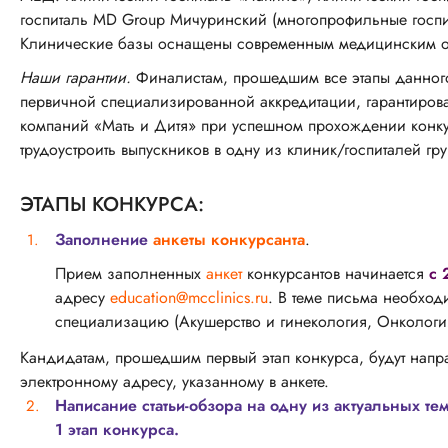
госпиталь MD Group Мичуринский (многопрофильные госпи
Клинические базы оснащены современным медицинским об
Наши гарантии.
Финалистам, прошедшим все этапы данног
первичной специализированной аккредитации, гарантирован
компаний «Мать и Дитя» при успешном прохождении конку
трудоустроить выпускников в одну из клиник/госпиталей г
ЭТАПЫ КОНКУРСА:
Заполнение
анкеты конкурсанта
.
Прием заполненных
анкет
конкурсантов начинается
с 
адресу
education@mcclinics.ru
. В теме письма необхо
специализацию (Акушерство и гинекология, Онкология
Кандидатам, прошедшим первый этап конкурса, будут напр
электронному адресу, указанному в анкете.
Написание статьи-обзора на одну из актуальных т
1 этап конкурса.