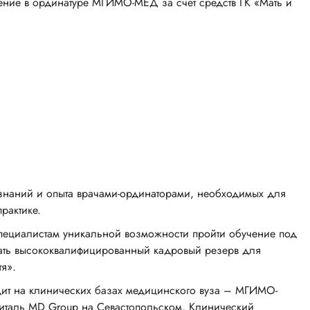
чение в ординатуре МГИМО-МЕД за счет средств ГК «Мать и
знаний и опыта врачами-ординаторами, необходимых для
рактике.
пециалистам уникальной возможности пройти обучение под
вать высококвалифицированный кадровый резерв для
тя».
дит на клинических базах медицинского вуза – МГИМО-
италь MD Group на Севастопольском, Клинический