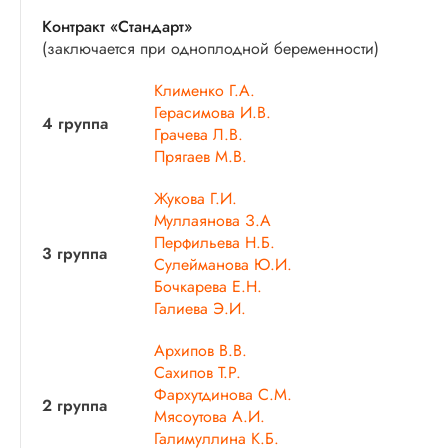
Контракт «Стандарт»
(заключается при одноплодной беременности)
Клименко Г.А.
Герасимова И.В.
4 группа
Грачева Л.В.
Прягаев М.В.
Жукова Г.И.
Муллаянова З.А
Перфильева Н.Б.
3 группа
Сулейманова Ю.И.
Бочкарева Е.Н.
Галиева Э.И.
Архипов В.В.
Сахипов Т.Р.
Фархутдинова С.М.
2 группа
Мясоутова А.И.
Галимуллина К.Б.