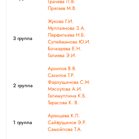
Грачева Л.В.
Прягаев М.В.
Жукова Г.И.
Муллаянова З.А.
Перфильева Н.Б.
3 группа
Сулейманова Ю.И.
Бочкарева Е.Н.
Галиева Э.И.
Архипов В.В.
Сахипов Т.Р.
Фархутдинова С.М.
2 группа
Мясоутова А.И.
Галимуллина К.Б.
Тарасова К. В.
Артищева К.Л.
1 группа
Сайфутдинов Э.Р.
Самойлова Т.А.