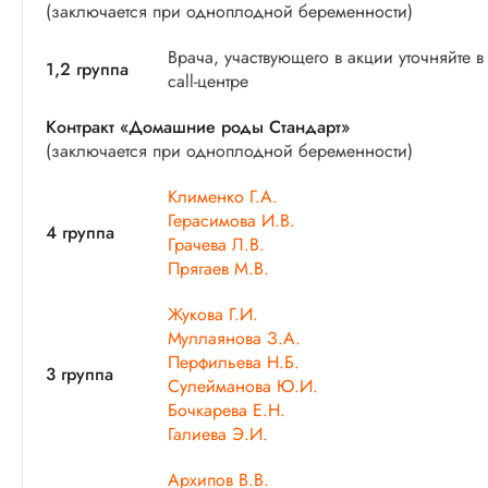
(заключается при одноплодной беременности)
Врача, участвующего в акции уточняйте в
1,2 группа
call-центре
Контракт «Домашние роды Стандарт»
(заключается при одноплодной беременности)
Клименко Г.А.
Герасимова И.В.
4 группа
Грачева Л.В.
Прягаев М.В.
Жукова Г.И.
Муллаянова З.А.
Перфильева Н.Б.
3 группа
Сулейманова Ю.И.
Бочкарева Е.Н.
Галиева Э.И.
Архипов В.В.