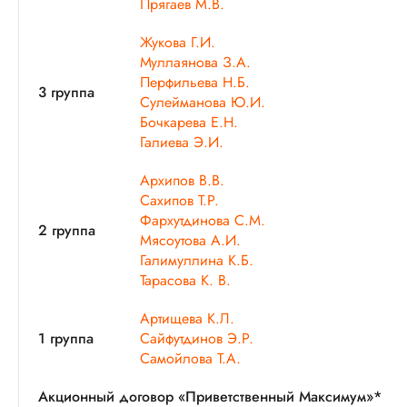
Прягаев М.В.
Жукова Г.И.
Муллаянова З.А.
Перфильева Н.Б.
3 группа
Сулейманова Ю.И.
Бочкарева Е.Н.
Галиева Э.И.
Архипов В.В.
Сахипов Т.Р.
Фархутдинова С.М.
2 группа
Мясоутова А.И.
Галимуллина К.Б.
Тарасова К. В.
Артищева К.Л.
1 группа
Сайфутдинов Э.Р.
Самойлова Т.А.
Акционный договор «Приветственный Максимум»*