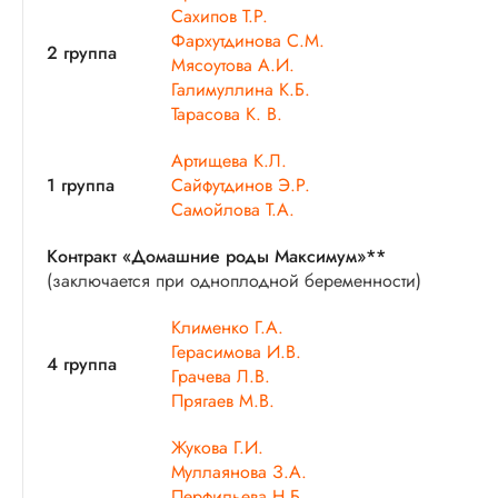
Сахипов Т.Р.
Фархутдинова С.М.
2 группа
Мясоутова А.И.
Галимуллина К.Б.
Тарасова К. В.
Артищева К.Л.
1 группа
Сайфутдинов Э.Р.
Самойлова Т.А.
Контракт «Домашние роды Максимум»**
(заключается при одноплодной беременности)
Клименко Г.А.
Герасимова И.В.
4 группа
Грачева Л.В.
Прягаев М.В.
Жукова Г.И.
Муллаянова З.А.
Перфильева Н.Б.