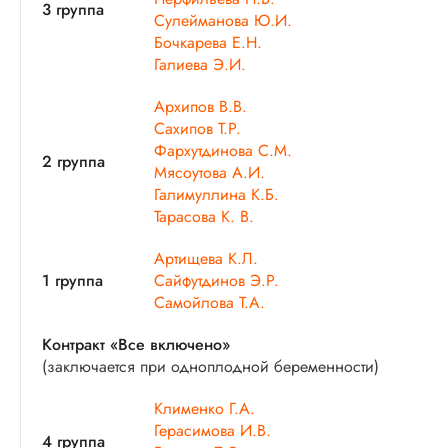
3 группа
Сулейманова Ю.И.
Бочкарева Е.Н.
Галиева Э.И.
Архипов В.В.
Сахипов Т.Р.
Фархутдинова С.М.
2 группа
Мясоутова А.И.
Галимуллина К.Б.
Тарасова К. В.
Артищева К.Л.
1 группа
Сайфутдинов Э.Р.
Самойлова Т.А.
Контракт «Все включено»
(заключается при одноплодной беременности)
Клименко Г.А.
Герасимова И.В.
4 группа