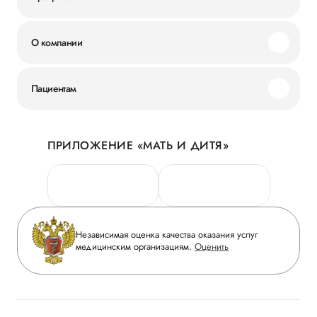
О компании
Миссия и ценности
Пациентам
Наши преимущества
Акции
История
ПРИЛОЖЕНИЕ «МАТЬ И ДИТЯ»
Личный кабинет
Новости
Персональные данные
Руководство
Горячая линия качества
Сотрудничество
Вопрос-ответ
Инвесторам
Независимая оценка качества оказания услуг
Приложение пациента
медицинским организациям.
Оценить
Журнал «Мать и дитя»
Статьи
Вакансии
Заболевания
Медицинский туризм