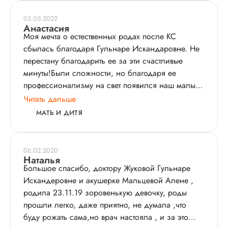
История пациента:
03.05.2022
Мои 4-е роды прошли в этой клинике. Выбрали
Анастасия
Моя мечта о естественных родах после КС
доктора Жукову Гульнару Искандаровну. Доктор
сбылась благодаря Гульнаре Искандаровне. Не
с огромным опытом работы, опытом ведения
перестану благодарить ее за эти счастливые
сложных родов - у меня возраст старше 40 лет,
минуты!Были сложности, но благодаря ее
рубец на матке​, и еще ставили ГСД. Но я очень
профессионализму на свет появился наш малыш!
хотела естественные роды. Все прошло хорошо,
Удивительная женщина и врач!
Читать дальше
это были мои первые легкие роды, хоть и
длились почти весь день. Но мягко, без
МАТЬ И ДИТЯ
нагнетания, при этом четко контролируя мое
состояние, все при этом объясняя. Также хочу
поблагодарить акушерку Мальцеву Елену
06.02.2020
Наталья
Вячеславовну - была со мной от начала и до
Большое спасибо, доктору Жуковой Гульнаре
послеродового отделения. Спокойная, приятная
Искандеровне и акушерке Мальцевой Алене ,
атмосфера, я даже удивляюсь, в какой тихой
родила 23.11.19 зоровенькую девочку, роды
обстановке можно рожать. :) Послеродовое
прошли легко, даже приятно, не думала ,что
пребывание - также отлично! Я реально
буду рожать сама,но врач настояла , и за это
восстановилась, таких хороших условий нет в