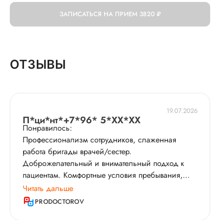
ЗАПИСАТЬСЯ НА ПРИЕМ
3820 ₽
ОТЗЫВЫ
19.07.2026
П*ци*нт*+7*96* 5*XX*XX
Понравилось:
Профессионализм сотрудников, слаженная
работа бригады врачей/сестер.
Доброжелательный и внимательный подход к
пациентам. Комфортные условия пребывания,
доступ ко всем медикаментам, методам
Читать дальше
исследования, медоборудованию - все в одном
PRODOCTOROV
месте.