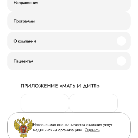
Направления
Программы
О компании
Миссия и ценности
Пациентам
Наши преимущества
Акции
История
ПРИЛОЖЕНИЕ «МАТЬ И ДИТЯ»
Личный кабинет
Новости
Персональные данные
Руководство
Горячая линия качества
Сотрудничество
Вопрос-ответ
Инвесторам
Независимая оценка качества оказания услуг
Приложение пациента
медицинским организациям.
Оценить
Журнал «Мать и дитя»