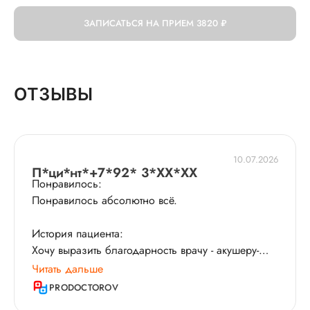
ЗАПИСАТЬСЯ НА ПРИЕМ
3820 ₽
ОТЗЫВЫ
10.07.2026
П*ци*нт*+7*92* 3*XX*XX
Понравилось:
Понравилось абсолютно всё.
История пациента:
Хочу выразить благодарность врачу - акушеру-
гинекологу Тарасовой Кристине Валентиновне за
Читать дальше
рождение нашего сына в июне 2026 года. Это
PRODOCTOROV
были мои первые роды, и, конечно, у меня