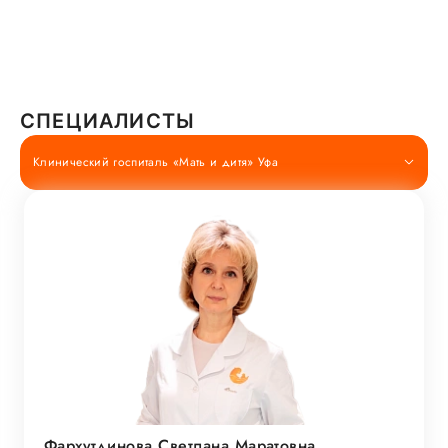
СПЕЦИАЛИСТЫ
Клинический госпиталь «Мать и дитя» Уфа
Фархутдинова Светлана Маратовна