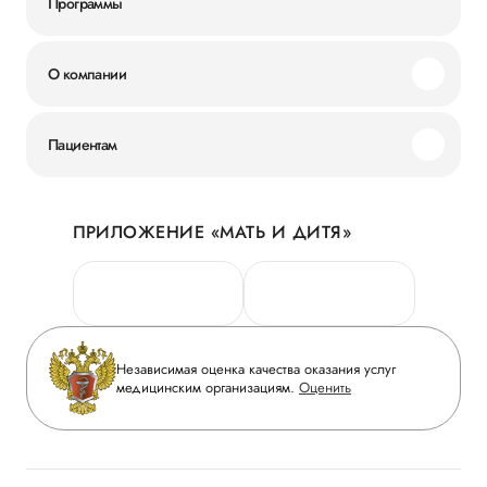
Программы
О компании
Миссия и ценности
Пациентам
Наши преимущества
Акции
История
ПРИЛОЖЕНИЕ «МАТЬ И ДИТЯ»
Личный кабинет
Новости
Персональные данные
Руководство
Горячая линия качества
Сотрудничество
Вопрос-ответ
Инвесторам
Независимая оценка качества оказания услуг
Приложение пациента
медицинским организациям.
Оценить
Журнал «Мать и дитя»
Статьи
Вакансии
Заболевания
Медицинский туризм