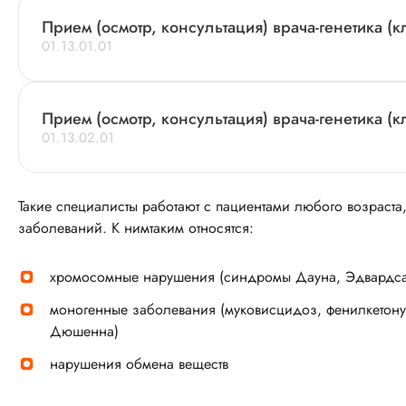
Прием (осмотр, консультация) врача-генетика (
01.13.01.01
Прием (осмотр, консультация) врача-генетика (
01.13.02.01
Такие специалисты работают с пациентами любого возраст
заболеваний. К нимтаким относятся:
хромосомные нарушения (синдромы Дауна, Эдвардса,
моногенные заболевания (муковисцидоз, фенилкетон
Дюшенна)
нарушения обмена веществ