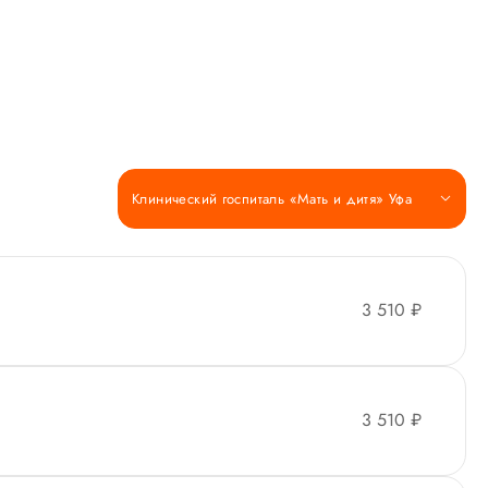
Клинический госпиталь «Мать и дитя» Уфа
3 510 ₽
3 510 ₽