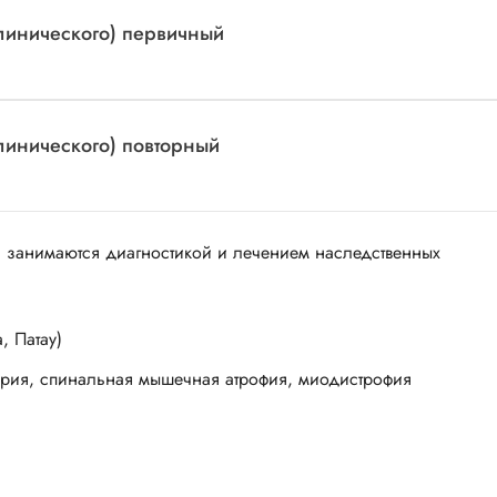
клинического) первичный
клинического) повторный
а, занимаются диагностикой и лечением наследственных
 Патау)
урия, спинальная мышечная атрофия, миодистрофия