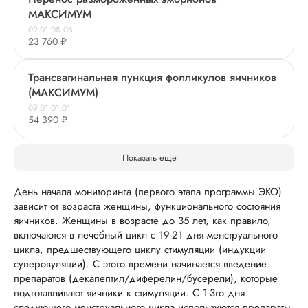
МАКСИМУМ
09.01.08.06
23 760 ₽
Трансвагинальная пункция фолликулов яичников
(МАКСИМУМ)
09.01.01.01
54 390 ₽
Показать еще
День начала мониторинга (первого этапа программы ЭКО)
зависит от возраста женщины, функционального состояния
яичников. Женщины в возрасте до 35 лет, как правило,
включаются в лечебный цикл с 19-21 дня менструального
цикла, предшествующего циклу стимуляции (индукции
суперовуляции). С этого времени начинается введение
препаратов (декапептил/диферелин/бусерели), которые
подготавливают яичники к стимуляции. С 1-3го дня
следующего менструального цикла используются препараты