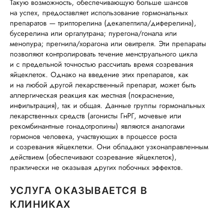
Такую возможность, обеспечивающую больше шансов
на успех, предоставляет использование гормональных
препаратов — трипторелина (декапептила/диферелина),
бусерелина или оргалутрана; пурегона/гонала или
менопура; прегнила/хорагона или овитреля. Эти препараты
позволяют контролировать течение менструального цикла
и с предельной точностью рассчитать время созревания
яйцеклеток. Однако на введение этих препаратов, как
и на любой другой лекарственный препарат, может быть
аллергическая реакция как местная (покраснение,
инфильтрация), так и общая. Данные группы гормональных
лекарственных средств (агонисты ГнРГ, мочевые или
рекомбинантные гонадотропины) являются аналогами
гормонов человека, участвующих в процессе роста
и созревания яйцеклетки. Они обладают узконаправленным
действием (обеспечивают созревание яйцеклеток),
практически не оказывая других побочных эффектов.
УСЛУГА ОКАЗЫВАЕТСЯ В
КЛИНИКАХ