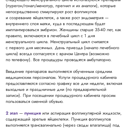
(пурегон/гонал/менопур, прегнил и их аналоги), которые
непосредственно стимулируют рост фолликулов
и созревание яйцеклеток, а также рост эндометрия —
внутреннего слоя матки, куда в последующем будет
имплантироваться эмбрион. Женщины старше 35-40 лет, как
правило, включаются в лечебный цикл с 1 дня
менструального цикла. Менструальный цикл считается
с первого дня месячных. День приезда (начало лечебного
цикла) всегда согласуется с врачом Центра (возможно
по телефону). Все процедуры проводятся амбулаторно.
Введение препаратов выполняется обученным средним
медицинским персоналом. Услуги процедурного кабинета
предоставляются согласно графику все дни недели, включая
выходные и праздничные дни (по предварительной
записи). При посещении процедурного кабинета просим
пользоваться сменной обувью.
2 этап
—
пункция
или аспирация фолликулярной жидкости,
содержащей зрелые яйцеклетки. Пункция фолликулов
выполняется трансвагинально (через своды влагалища) под