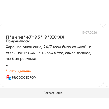
19.07.2026
П*ци*нт*+7*95* 9*XX*XX
Понравилось:
Хорошее отношение, 24/7 врач была со мной на
связи, так как мы не живем в Уфе, самое главное,
что был результат.
История пациента:
Читать дальше
У меня СПКЯ, поменяв кучу врачей, пришла к
PRODOCTOROV
Эльвире Валерьевне. Сразу подобрали план
лечения, делали ВМИ, получилось со второго
Показать еще
раза, я готова Эльвире Валерьевне всю жизнь руки
целовать.