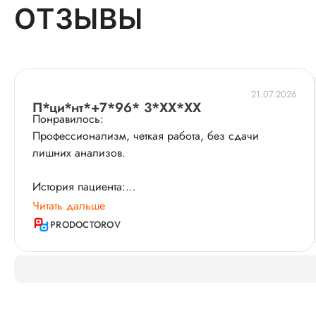
ОТЗЫВЫ
21.07.2026
П*ци*нт*+7*96* 3*XX*XX
Понравилось:
Профессионализм, четкая работа, без сдачи
лишних анализов​.
История пациента:
С Эльвирой Валерьевной мы познакомились в
Читать дальше
декабре 2025 года, после того как я 3 года
PRODOCTOROV
безуспешно проходила бесконечные
обследования, ненужные манипуляции у других
врачей. Уже на первом приеме Эльвира
Валерьевна внимательно изучила мою ситуацию,
подробно объяснила дальнейшие шаги, и мы