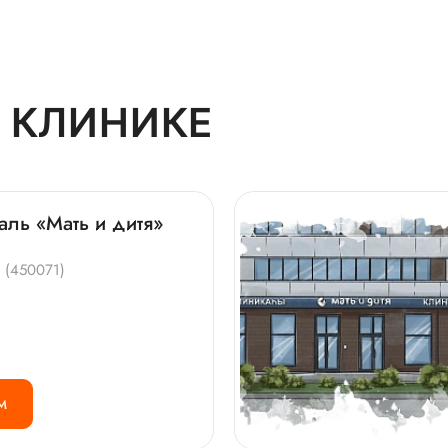
 КЛИНИКЕ
аль «Мать и дитя»
4 (450071)
М