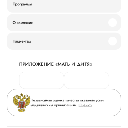
Программы
О компании
Миссия и ценности
Пациентам
Наши преимущества
Акции
История
ПРИЛОЖЕНИЕ «МАТЬ И ДИТЯ»
Личный кабинет
Новости
Персональные данные
Руководство
Горячая линия качества
Сотрудничество
Вопрос-ответ
Инвесторам
Независимая оценка качества оказания услуг
Приложение пациента
медицинским организациям.
Оценить
Журнал «Мать и дитя»
Статьи
Вакансии
Заболевания
Медицинский туризм