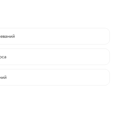
леваний
оса
ний