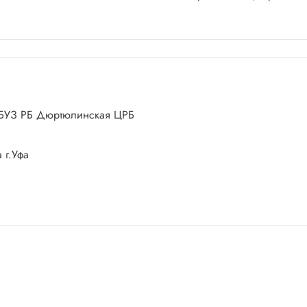
 ГБУЗ РБ Дюртюлинская ЦРБ
 г.Уфа