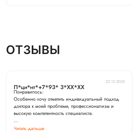
ОТЗЫВЫ
22.12.2025
П*ци*нт*+7*93* 3*XX*XX
Понравилось:
Особенно хочу отметить индивидуальный подход
доктора к моей проблеме, профессионализм и
высокую компетентность специалиста.
История пациента:
Читать дальше