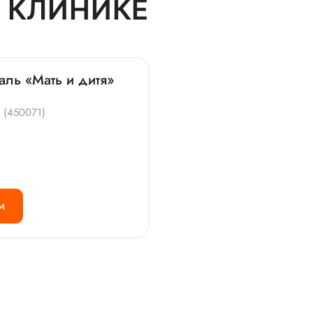
 КЛИНИКЕ
аль «Мать и дитя»
4 (450071)
М