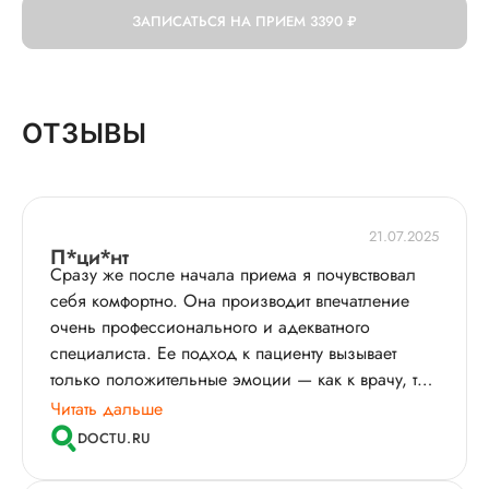
ЗАПИСАТЬСЯ НА ПРИЕМ
3390 ₽
ОТЗЫВЫ
21.07.2025
П*ци*нт
Сразу же после начала приема я почувствовал
себя комфортно. Она производит впечатление
очень профессионального и адекватного
специалиста. Ее подход к пациенту вызывает
только положительные эмоции — как к врачу, так
и как к человеку.
Читать дальше
DOCTU.RU