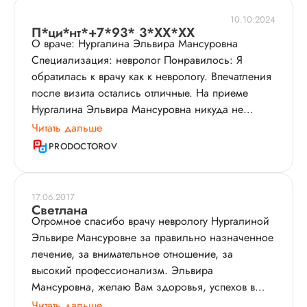
10.10.2024
П*ци*нт*+7*93* 3*XX*XX
О враче: Нургалина Эльвира Мансуровна
Специализация: невролог Понравилось: Я
обратилась к врачу как к неврологу. Впечатления
после визита остались отличные. На приеме
Нургалина Эльвира Мансуровна никуда не
спешила и не отвлекалась. На мой взгляд, она
Читать дальше
очень хороший врач, помогла мне. Я пришла к
PRODOCTOROV
доктору по жалобам. С собой предыдущие
документы я не приносила, но на словах
рассказала историю, как все было.
17.06.2017
Дополнительно ничего проходить не назначали,
Светлана
Огромное спасибо врачу неврологу Нургалиной
так как нельзя, потому что у меня 1 триместр
Эльвире Мансуровне за правильно назначенное
беременности. Поэтому специалист провела
лечение, за внимательное отношение, за
пальпацию и опрос, дала рекомендации и
высокий профессионализм. Эльвира
выписала препараты, которые помогли. Она
Мансуровна, желаю Вам здоровья, успехов в
указала дозировки и как часто принимать
работе.
Читать дальше
медикаменты. Курс терапии рассчитан до тех пор,