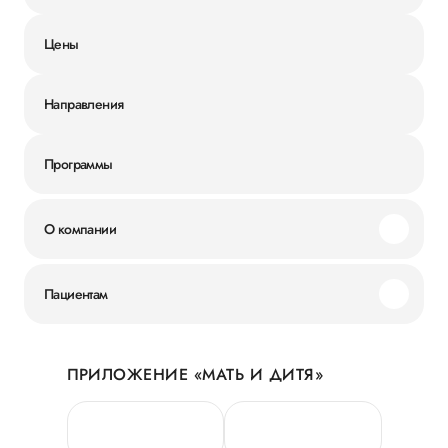
Цены
Направления
Программы
О компании
Миссия и ценности
Пациентам
Наши преимущества
Акции
История
ПРИЛОЖЕНИЕ «МАТЬ И ДИТЯ»
Личный кабинет
Новости
Персональные данные
Руководство