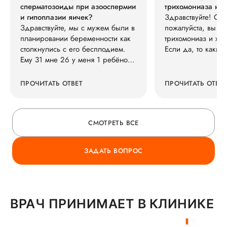
сперматозоиды при азооспермии
трихомониаза и 
и гипоплазии яичек?
Здравствуйте! Ска
Здравствуйте, мы с мужем были в
пожалуйста, вы х
планировании беременности как
трихомониаз и хл
столкнулись с его бесплодием.
Если да, то каки
Ему 31 мне 26 у меня 1 ребёнок,
делаете? Если ли
у него детей нет Спермограмма
тампонирование, В
азооспермия . Узи гипоплазия.
дозолов? Расскаж
ПРОЧИТАТЬ ОТВЕТ
ПРОЧИТАТЬ ОТВЕТ
Дифузные изменения паренхимы
каким методом ле
правого и левого яичка. Фсг 61 (
норма 0.95-11 ) лг 27 ( норма 0.5-
СМОТРЕТЬ ВСЕ
12 ) тестестерон 7 ( норма 8.9 -
42 ) пролактин 460 ( норма 43-
407 ) ингибин В <10 ( норма 10-
ЗАДАТЬ ВОПРОС
357) . Есть ли малейшие шансы в
результативности микро тесе
ВРАЧ ПРИНИМАЕТ В КЛИНИКЕ