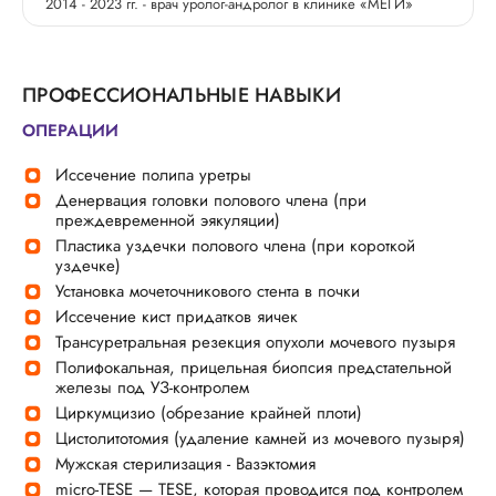
2014 - 2023 гг. - врач уролог-андролог в клинике «МЕГИ»
ПРОФЕССИОНАЛЬНЫЕ НАВЫКИ
ОПЕРАЦИИ
Иссечение полипа уретры
Денервация головки полового члена (при
преждевременной эякуляции)
Пластика уздечки полового члена (при короткой
уздечке)
Установка мочеточникового стента в почки
Иссечение кист придатков яичек
Трансуретральная резекция опухоли мочевого пузыря
Полифокальная, прицельная биопсия предстательной
железы под УЗ-контролем
Циркумцизио (обрезание крайней плоти)
Цистолитотомия (удаление камней из мочевого пузыря)
Мужская стерилизация - Вазэктомия
micro-TESE — TESE, которая проводится под контролем