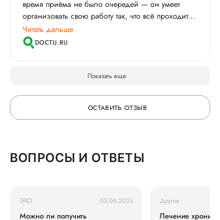
время приёма не было очередей — он умеет
организовать свою работу так, что всё проходит
быстро и без стресса. Кроме того, у него
Читать дальше
отличное чувство юмора, что сразу же
DOCTU.RU
располагает к себе и создаёт комфортную
атмосферу. В общем, я остался очень доволен
визитом!
Показать еще
ОСТАВИТЬ ОТЗЫВ
ОСТАВЬТЕ ОТЗЫВ
ВОПРОСЫ И ОТВЕТЫ
О ВРАЧЕ
ЭКО
03.06.2025
Другое
ГОРЯЧАЯ ЛИНИЯ КАЧЕСТВА
Можно ли получить
Лечение хрониче