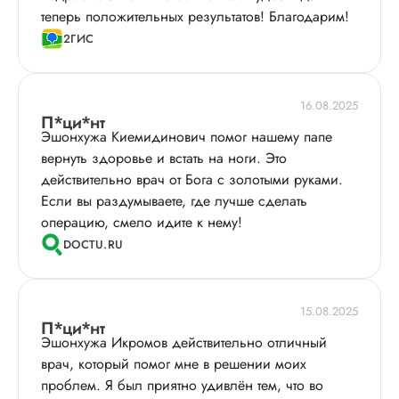
теперь положительных результатов! Благодарим!
2ГИС
16.08.2025
П*ци*нт
Эшонхужа Киемидинович помог нашему папе
вернуть здоровье и встать на ноги. Это
действительно врач от Бога с золотыми руками.
Если вы раздумываете, где лучше сделать
операцию, смело идите к нему!
DOCTU.RU
15.08.2025
П*ци*нт
Эшонхужа Икромов действительно отличный
врач, который помог мне в решении моих
проблем. Я был приятно удивлён тем, что во