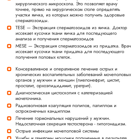
хирургического микроскопа. Это позволяет врачу
точнее, прямо на хирургическом столе определять
участки яичка, из которых можно получить здоровые
сперматозоиды.
TESE — Экстракция сперматозоидов из яичка. Доктор
иссекает кусочки ткани яичка для последующего
анализа и получения сперматозоидов
MESE — Экстракция сперматозоидов из придатка. Врач
иссекает кусочки ткани придатка для последующего
получения половых клеток.
Консервативное и оперативное лечение острых и
хронических воспалительных заболеваний мочеполовых
органов у мужчин и женщин (пиелонефрит, цистит,
простатит, орхоэпидидимит, уретрит).
Диагностическая цистоскопия с​ катетеризацией
мочеточника.
Радиоволновая коагуляция полипов, папиллом и​
остроконечных кандиллом
Лечение гормональных нарушений у мужчин.
Недостаточная секреция тестостерона - гипогонадизм.
Острые инфекции мочеполовой системы
Ушибы и гематомы мошонки​ полученные в результате