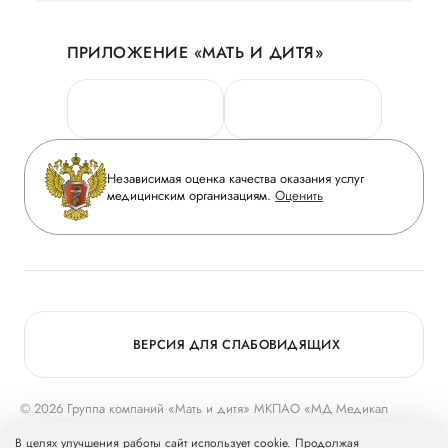
Акции
История
ПРИЛОЖЕНИЕ «МАТЬ И ДИТЯ»
Личный кабинет
Новости
Персональные данные
Руководство
Горячая линия качества
Сотрудничество
Вопрос-ответ
Инвесторам
Независимая оценка качества оказания услуг
Приложение пациента
медицинским организациям.
Оценить
Журнал «Мать и дитя»
Статьи
Вакансии
Заболевания
Медицинский туризм
Конкурс в ординатуру
Для прессы
ВЕРСИЯ ДЛЯ СЛАБОВИДЯЩИХ
© 2026 Группа компаний «Мать и дитя» МКПАО «МД Медикал
Груп»
mcclinics.ru
. Все права защищены. ООО «ХАВЕН» входит в
В целях улучшения работы сайт использует cookie. Продолжая