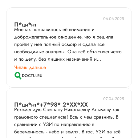
06.06.2025
П*ци*нт
Мне так понравилось её внимание и
доброжелательное отношение, что я решила
пройти у неё полный осмотр и сдала все
необходимые анализы. Она всё объясняет четко
и по делу, без лишних назначений и
навязываний. Теперь я планирую регулярно
Читать дальше
обращаться именно к этому врачу.
DOCTU.RU
07.04.2025
П*ци*нт*+7*98* 2*XX*XX
Рекомендую Светлану Николаевну Алымову как
грамотного специалиста! Есть с чем сравнить. В
сравнении с УЗИ по направлению в
беременность - небо и земля. В гос. УЗИ за всё