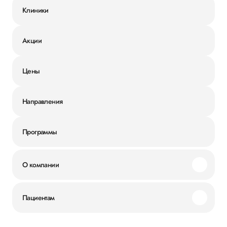
Клиники
Акции
Цены
Направления
Программы
О компании
Миссия и ценности
Пациентам
Наши преимущества
Акции
История