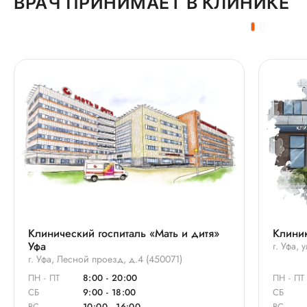
ВРАЧ ПРИНИМАЕТ В КЛИНИКЕ
Клинический госпиталь «Мать и дитя»
Клиник
Уфа
г. Уфа,
г. Уфа, Лесной проезд, д.4 (450071)
ПН - ПТ
8:00 - 20:00
ПН - ПТ
СБ
9:00 - 18:00
СБ
ВС
10:00 - 16:00
ВС