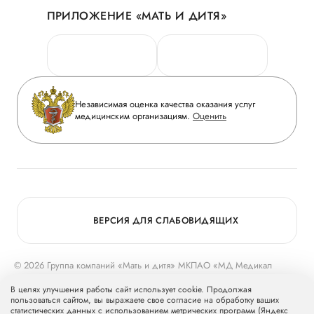
ПРИЛОЖЕНИЕ «МАТЬ И ДИТЯ»
Личный кабинет
Новости
Персональные данные
Руководство
Горячая линия качества
Сотрудничество
Вопрос-ответ
Инвесторам
Независимая оценка качества оказания услуг
Приложение пациента
медицинским организациям.
Оценить
Журнал «Мать и дитя»
Статьи
Вакансии
Заболевания
Медицинский туризм
Конкурс в ординатуру
Для прессы
ВЕРСИЯ ДЛЯ СЛАБОВИДЯЩИХ
© 2026 Группа компаний «Мать и дитя» МКПАО «МД Медикал
Груп»
mcclinics.ru
. Все права защищены. ООО «ХАВЕН» входит в
В целях улучшения работы сайт использует cookie. Продолжая
Группу компаний «Мать и дитя».
пользоваться сайтом, вы выражаете свое согласие на обработку ваших
статистических данных с использованием метрических программ (Яндекс