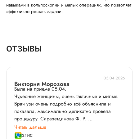
навыками в кольпоскопии и малых операциях, что позволяет
эффективно решать задачи.
ОТЗЫВЫ
05.04.2026
Виктория Морозова
Была на приеме 05.04.
Чудесные женщины, очень тактичные и милые.
Врач узи очень подробно всё объяснила и
показала, максимально деликатно провела
процедуру. Сиразетдинова Ф. Р.
Также акушер-гинеколог Аглиуллина А.Д.
Читать дальше
прекрасный специалист.
2ГИС