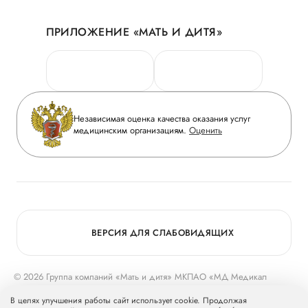
Акции
История
ПРИЛОЖЕНИЕ «МАТЬ И ДИТЯ»
Личный кабинет
Новости
Персональные данные
Руководство
Горячая линия качества
Сотрудничество
Вопрос-ответ
Инвесторам
Независимая оценка качества оказания услуг
Приложение пациента
медицинским организациям.
Оценить
Журнал «Мать и дитя»
Статьи
Вакансии
Заболевания
Медицинский туризм
Конкурс в ординатуру
Для прессы
ВЕРСИЯ ДЛЯ СЛАБОВИДЯЩИХ
© 2026 Группа компаний «Мать и дитя» МКПАО «МД Медикал
Груп»
mcclinics.ru
. Все права защищены. ООО «ХАВЕН» входит в
В целях улучшения работы сайт использует cookie. Продолжая
Группу компаний «Мать и дитя».