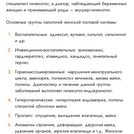
специалист гинеколог, а доктор, наблюдающий беременных
женщин и принимающий роды – акушер-гинеколог.
Основные группы патологий женской половой системы:
Воспалительные: аднексит, вульвит, кольпит, сальпингит
и др.
Инфекционно-воспалительные: трихомониаз,
гарднереллез, хламидиоз, кандидоз, генитальный
герпес.
Гормонассоциированные: нарушения менструального
цикла, аменорея, поликистоз яичников, миома матки,
полипы. Диагностику и лечение данной группы
заболеваний выполняет гинеколог-эндокринолог.
Гиперпластические: гиперплазия эндометрия, полипы
слизистой оболочки матки.
Пролапс: опущение, выпадение влагалища, матки.
Аномалии строения, деформации: двурогая матка,
удвоение органов, атрезия влагалища и т.д. Женское